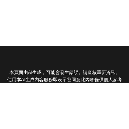
本頁面由AI生成，可能會發生錯誤。請查核重要資訊。
使用本AI生成內容服務即表示您同意此內容僅供個人參考
非商業用途，任何轉載分享皆不得違反法律或侵犯智慧財
產權，且您了解輸出內容可能不準確，所有爭議東森娛樂
保有最終解釋權
東森電視 版權所有 © 2025 EBC All Rights Reserved.
|
隱
私權政策