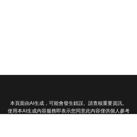
本頁面由AI生成，可能會發生錯誤。請查核重要資訊。
使用本AI生成內容服務即表示您同意此內容僅供個人參考
非商業用途，任何轉載分享皆不得違反法律或侵犯智慧財
產權，且您了解輸出內容可能不準確，所有爭議東森娛樂
保有最終解釋權