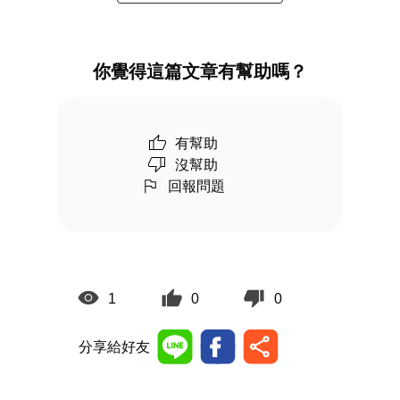
你覺得這篇文章有幫助嗎？
有幫助
沒幫助
回報問題
1
0
0
分享給好友