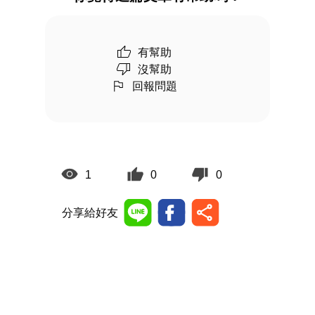
有幫助
沒幫助
回報問題
1
0
0
分享給好友