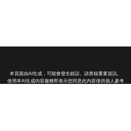
本頁面由AI生成，可能會發生錯誤。請查核重要資訊。
使用本AI生成內容服務即表示您同意此內容僅供個人參考
非商業用途，任何轉載分享皆不得違反法律或侵犯智慧財
產權，且您了解輸出內容可能不準確，所有爭議東森娛樂
保有最終解釋權
東森電視 版權所有 © 2025 EBC All Rights Reserved.
|
隱
私權政策