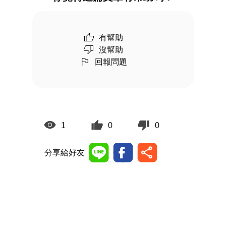
有幫助
沒幫助
回報問題
1
0
0
分享給好友