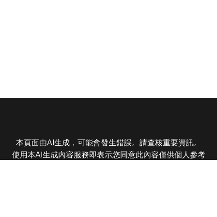
本頁面由AI生成，可能會發生錯誤。請查核重要資訊。
使用本AI生成內容服務即表示您同意此內容僅供個人參考
非商業用途，任何轉載分享皆不得違反法律或侵犯智慧財
產權，且您了解輸出內容可能不準確，所有爭議東森娛樂
保有最終解釋權