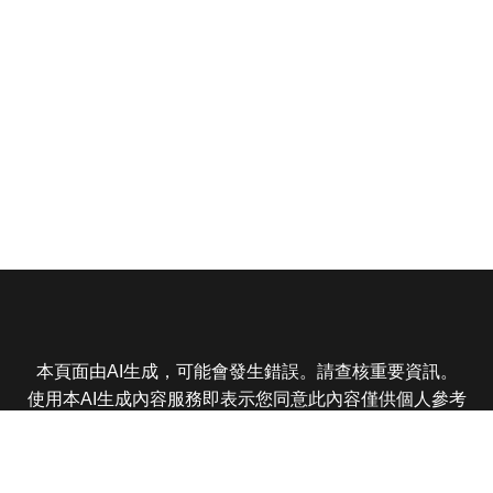
本頁面由AI生成，可能會發生錯誤。請查核重要資訊。
使用本AI生成內容服務即表示您同意此內容僅供個人參考
非商業用途，任何轉載分享皆不得違反法律或侵犯智慧財
產權，且您了解輸出內容可能不準確，所有爭議東森娛樂
保有最終解釋權