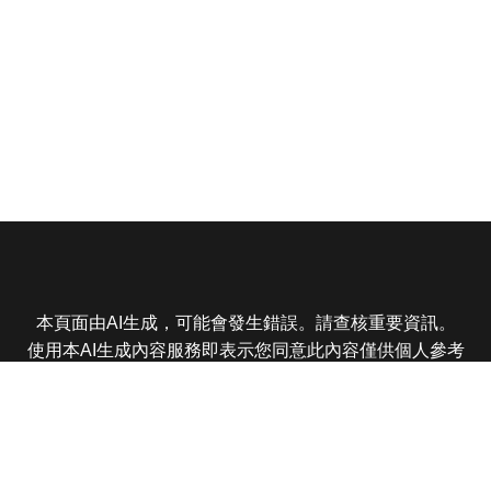
本頁面由AI生成，可能會發生錯誤。請查核重要資訊。
使用本AI生成內容服務即表示您同意此內容僅供個人參考
非商業用途，任何轉載分享皆不得違反法律或侵犯智慧財
產權，且您了解輸出內容可能不準確，所有爭議東森娛樂
保有最終解釋權