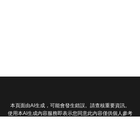
本頁面由AI生成，可能會發生錯誤。請查核重要資訊。
使用本AI生成內容服務即表示您同意此內容僅供個人參考
非商業用途，任何轉載分享皆不得違反法律或侵犯智慧財
產權，且您了解輸出內容可能不準確，所有爭議東森娛樂
保有最終解釋權