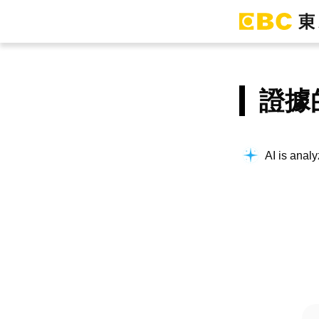
證據
AI is analy