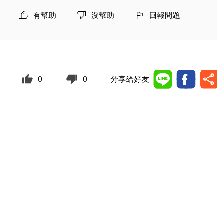
有幫助
沒幫助
回報問題
0
0
分享給好友