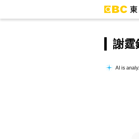
謝霆
AI is analy