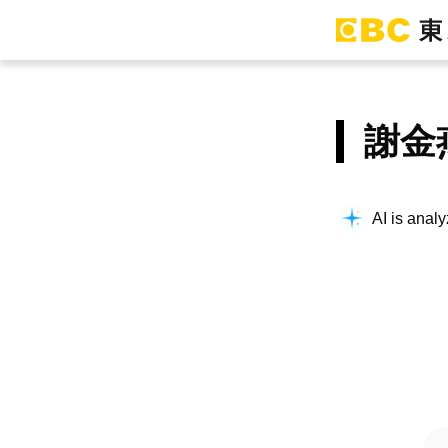
謝金
AI is analy