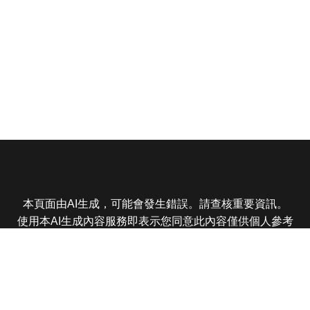
本頁面由AI生成，可能會發生錯誤。請查核重要資訊。
使用本AI生成內容服務即表示您同意此內容僅供個人參考
非商業用途，任何轉載分享皆不得違反法律或侵犯智慧財
產權，且您了解輸出內容可能不準確，所有爭議東森娛樂
保有最終解釋權