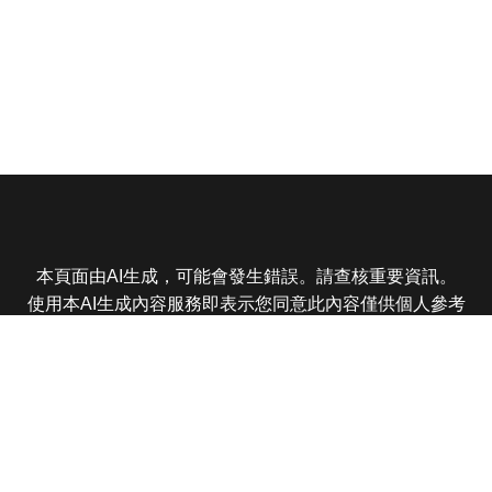
本頁面由AI生成，可能會發生錯誤。請查核重要資訊。
使用本AI生成內容服務即表示您同意此內容僅供個人參考
非商業用途，任何轉載分享皆不得違反法律或侵犯智慧財
產權，且您了解輸出內容可能不準確，所有爭議東森娛樂
保有最終解釋權
東森電視 版權所有 © 2025 EBC All Rights Reserved.
|
隱
私權政策