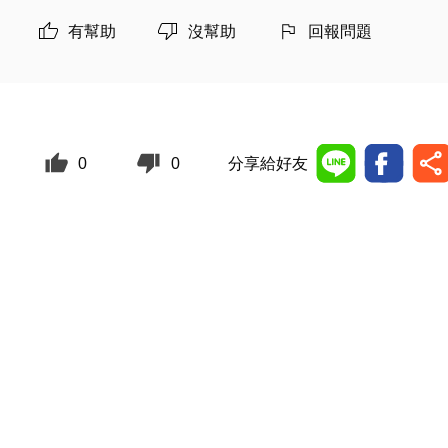
有幫助
沒幫助
回報問題
0
0
分享給好友