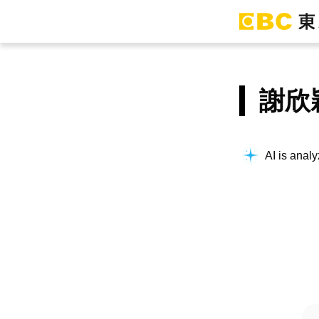
謝欣
AI is analy