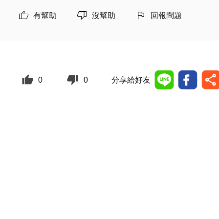
有幫助
沒幫助
回報問題
0
0
分享給好友