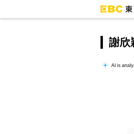
謝欣
AI is analy