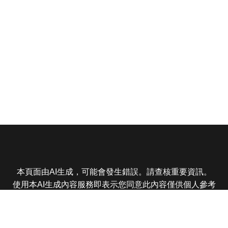
本頁面由AI生成，可能會發生錯誤。請查核重要資訊。
使用本AI生成內容服務即表示您同意此內容僅供個人參考
非商業用途，任何轉載分享皆不得違反法律或侵犯智慧財
產權，且您了解輸出內容可能不準確，所有爭議東森娛樂
保有最終解釋權