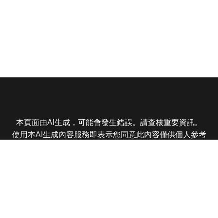
本頁面由AI生成，可能會發生錯誤。請查核重要資訊。
使用本AI生成內容服務即表示您同意此內容僅供個人參考
非商業用途，任何轉載分享皆不得違反法律或侵犯智慧財
產權，且您了解輸出內容可能不準確，所有爭議東森娛樂
保有最終解釋權
東森電視 版權所有 © 2025 EBC All Rights Reserved.
|
隱
私權政策