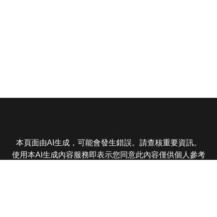
本頁面由AI生成，可能會發生錯誤。請查核重要資訊。
使用本AI生成內容服務即表示您同意此內容僅供個人參考
非商業用途，任何轉載分享皆不得違反法律或侵犯智慧財
產權，且您了解輸出內容可能不準確，所有爭議東森娛樂
保有最終解釋權