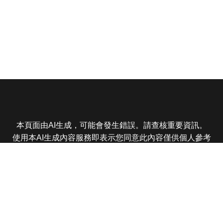
本頁面由AI生成，可能會發生錯誤。請查核重要資訊。
使用本AI生成內容服務即表示您同意此內容僅供個人參考
非商業用途，任何轉載分享皆不得違反法律或侵犯智慧財
產權，且您了解輸出內容可能不準確，所有爭議東森娛樂
保有最終解釋權
東森電視 版權所有 © 2025 EBC All Rights Reserved.
|
隱
私權政策