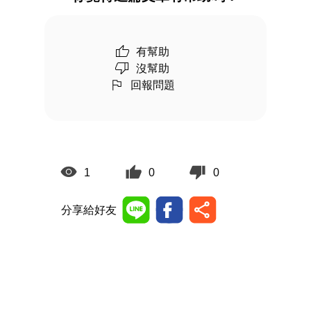
有幫助
沒幫助
回報問題
1
0
0
分享給好友