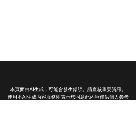
本頁面由AI生成，可能會發生錯誤。請查核重要資訊。
使用本AI生成內容服務即表示您同意此內容僅供個人參考
非商業用途，任何轉載分享皆不得違反法律或侵犯智慧財
產權，且您了解輸出內容可能不準確，所有爭議東森娛樂
保有最終解釋權