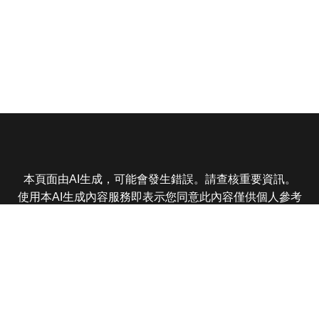
本頁面由AI生成，可能會發生錯誤。請查核重要資訊。
使用本AI生成內容服務即表示您同意此內容僅供個人參考
非商業用途，任何轉載分享皆不得違反法律或侵犯智慧財
產權，且您了解輸出內容可能不準確，所有爭議東森娛樂
保有最終解釋權
東森電視 版權所有 © 2025 EBC All Rights Reserved.
|
隱
私權政策