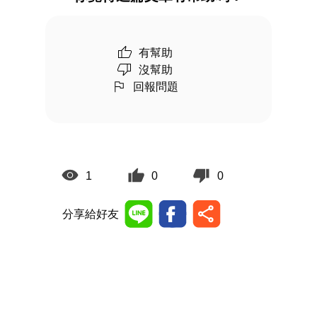
有幫助
沒幫助
回報問題
1
0
0
分享給好友