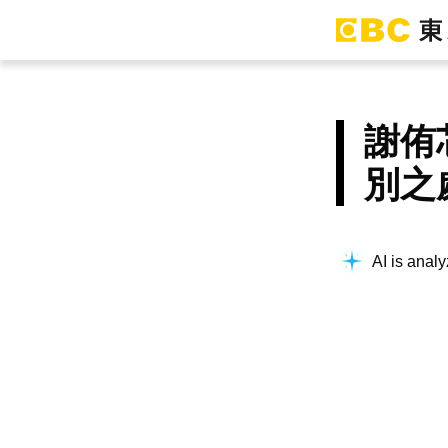
謝侑
別之
AI is analy