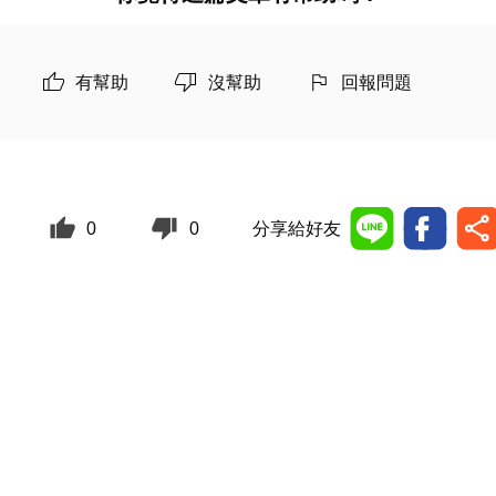
有幫助
沒幫助
回報問題
0
0
分享給好友