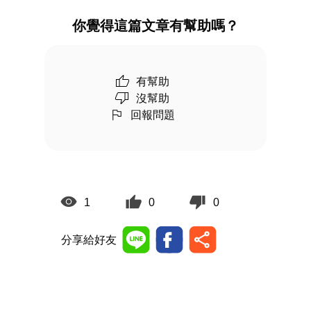
你覺得這篇文章有幫助嗎？
有幫助
沒幫助
回報問題
1
0
0
分享給好友