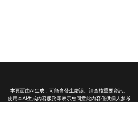
本頁面由AI生成，可能會發生錯誤。請查核重要資訊。
使用本AI生成內容服務即表示您同意此內容僅供個人參考
非商業用途，任何轉載分享皆不得違反法律或侵犯智慧財
產權，且您了解輸出內容可能不準確，所有爭議東森娛樂
保有最終解釋權