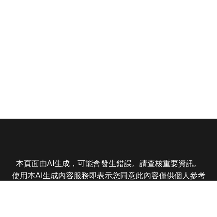
本頁面由AI生成，可能會發生錯誤。請查核重要資訊。
使用本AI生成內容服務即表示您同意此內容僅供個人參考
非商業用途，任何轉載分享皆不得違反法律或侵犯智慧財
產權，且您了解輸出內容可能不準確，所有爭議東森娛樂
保有最終解釋權