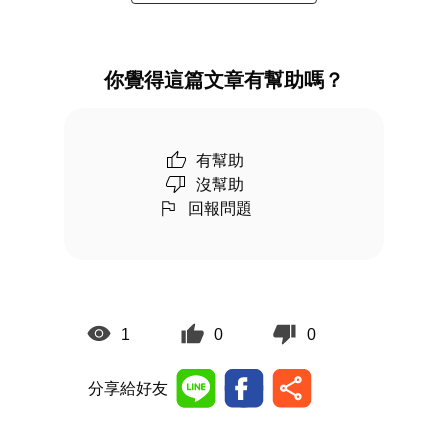
你覺得這篇文章有幫助嗎？
有幫助
沒幫助
回報問題
1
0
0
分享給好友