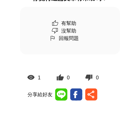
有幫助
沒幫助
回報問題
1
0
0
分享給好友