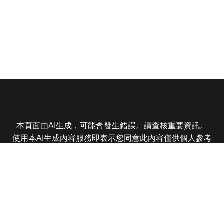
本頁面由AI生成，可能會發生錯誤。請查核重要資訊。
使用本AI生成內容服務即表示您同意此內容僅供個人參考
非商業用途，任何轉載分享皆不得違反法律或侵犯智慧財
產權，且您了解輸出內容可能不準確，所有爭議東森娛樂
保有最終解釋權
東森電視 版權所有 © 2025 EBC All Rights Reserved.
|
隱
私權政策