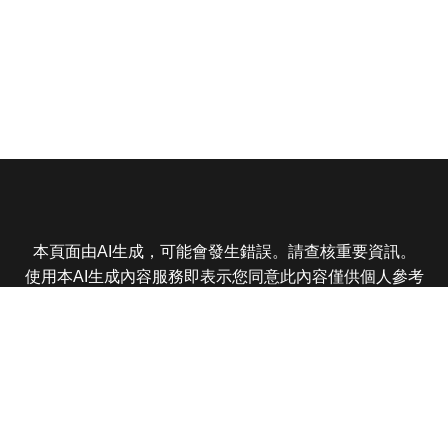
本頁面由AI生成，可能會發生錯誤。請查核重要資訊。
使用本AI生成內容服務即表示您同意此內容僅供個人參考
非商業用途，任何轉載分享皆不得違反法律或侵犯智慧財
產權，且您了解輸出內容可能不準確，所有爭議東森娛樂
保有最終解釋權
東森電視 版權所有 © 2025 EBC All Rights Reserved.
|
隱
私權政策