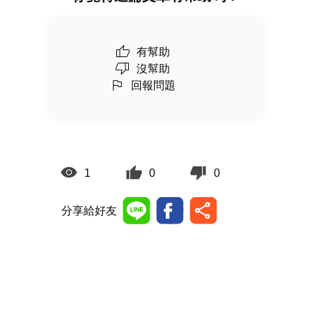
有幫助
沒幫助
回報問題
1
0
0
分享給好友