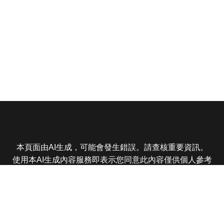
本頁面由AI生成，可能會發生錯誤。請查核重要資訊。
使用本AI生成內容服務即表示您同意此內容僅供個人參考
非商業用途，任何轉載分享皆不得違反法律或侵犯智慧財
產權，且您了解輸出內容可能不準確，所有爭議東森娛樂
保有最終解釋權