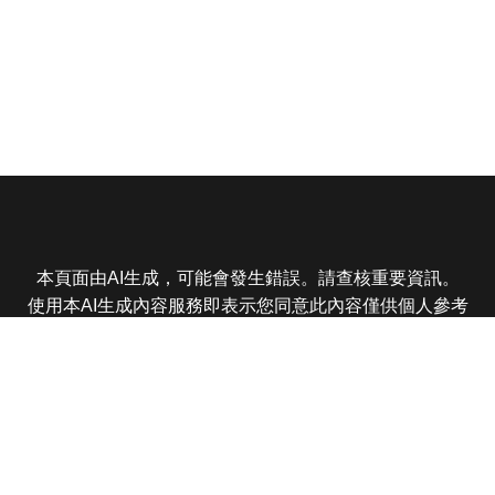
本頁面由AI生成，可能會發生錯誤。請查核重要資訊。
使用本AI生成內容服務即表示您同意此內容僅供個人參考
非商業用途，任何轉載分享皆不得違反法律或侵犯智慧財
產權，且您了解輸出內容可能不準確，所有爭議東森娛樂
保有最終解釋權
東森電視 版權所有 © 2025 EBC All Rights Reserved.
|
隱
私權政策