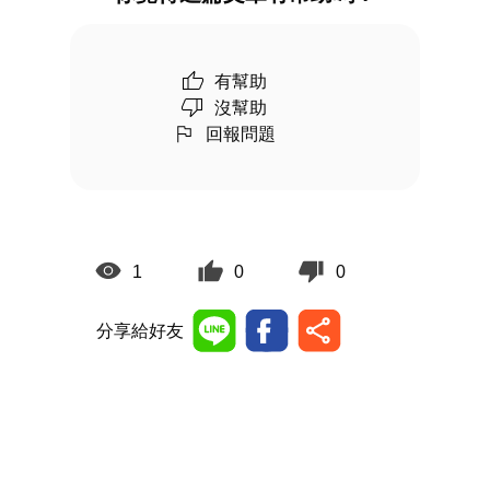
有幫助
沒幫助
回報問題
1
0
0
分享給好友