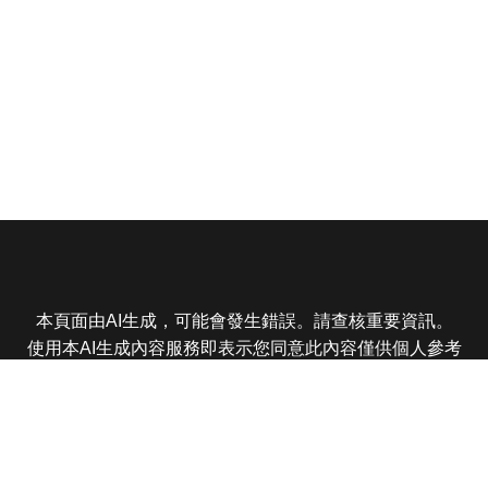
本頁面由AI生成，可能會發生錯誤。請查核重要資訊。
使用本AI生成內容服務即表示您同意此內容僅供個人參考
非商業用途，任何轉載分享皆不得違反法律或侵犯智慧財
產權，且您了解輸出內容可能不準確，所有爭議東森娛樂
保有最終解釋權