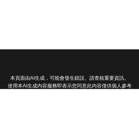
本頁面由AI生成，可能會發生錯誤。請查核重要資訊。
使用本AI生成內容服務即表示您同意此內容僅供個人參考
非商業用途，任何轉載分享皆不得違反法律或侵犯智慧財
產權，且您了解輸出內容可能不準確，所有爭議東森娛樂
保有最終解釋權
東森電視 版權所有 © 2025 EBC All Rights Reserved.
|
隱
私權政策