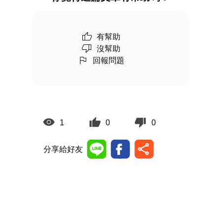
有幫助
沒幫助
回報問題
1
0
0
分享給好友