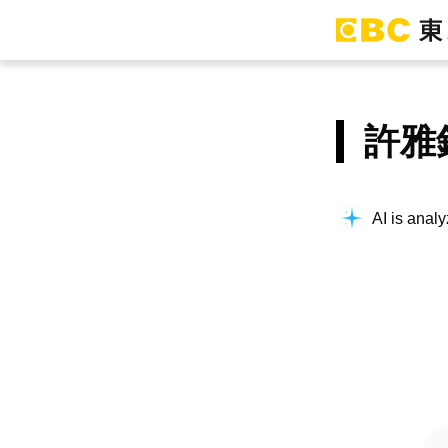
許雅
AI is analy