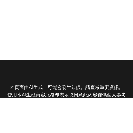
本頁面由AI生成，可能會發生錯誤。請查核重要資訊。
使用本AI生成內容服務即表示您同意此內容僅供個人參考
非商業用途，任何轉載分享皆不得違反法律或侵犯智慧財
產權，且您了解輸出內容可能不準確，所有爭議東森娛樂
保有最終解釋權