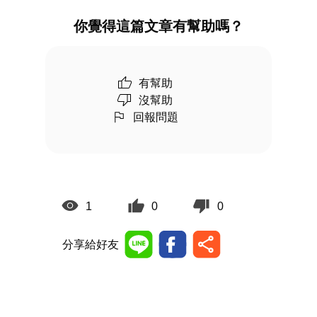
你覺得這篇文章有幫助嗎？
有幫助
沒幫助
回報問題
1
0
0
分享給好友