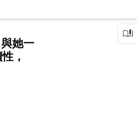
，與她一
續性，