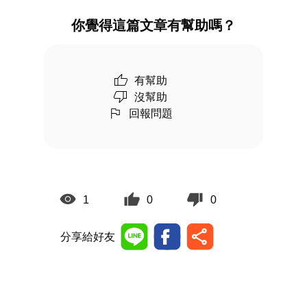
你覺得這篇文章有幫助嗎？
有幫助
沒幫助
回報問題
1
0
0
分享給好友