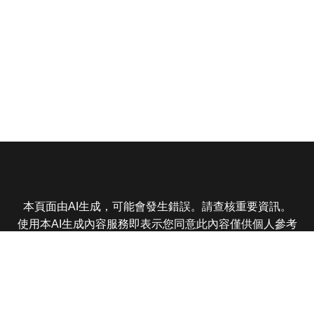
本頁面由AI生成，可能會發生錯誤。請查核重要資訊。
使用本AI生成內容服務即表示您同意此內容僅供個人參考
非商業用途，任何轉載分享皆不得違反法律或侵犯智慧財
產權，且您了解輸出內容可能不準確，所有爭議東森娛樂
保有最終解釋權