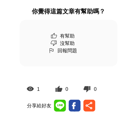
你覺得這篇文章有幫助嗎？
有幫助
沒幫助
回報問題
1
0
0
分享給好友