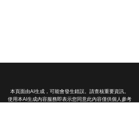
本頁面由AI生成，可能會發生錯誤。請查核重要資訊。
使用本AI生成內容服務即表示您同意此內容僅供個人參考
非商業用途，任何轉載分享皆不得違反法律或侵犯智慧財
產權，且您了解輸出內容可能不準確，所有爭議東森娛樂
保有最終解釋權