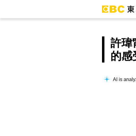
許瑋
的感
AI is analy