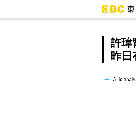
許瑋
昨日
AI is analy