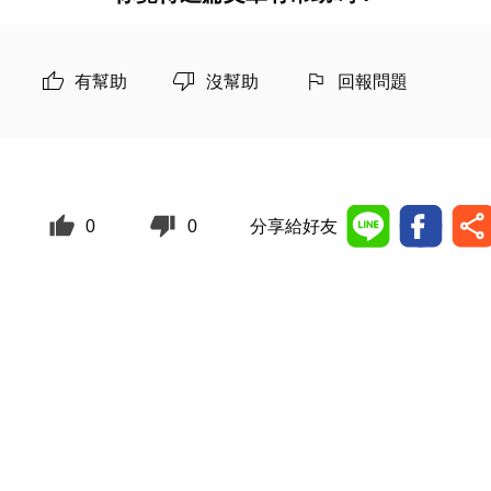
有幫助
沒幫助
回報問題
0
0
分享給好友