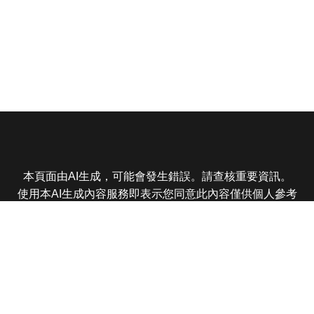
本頁面由AI生成，可能會發生錯誤。請查核重要資訊。
使用本AI生成內容服務即表示您同意此內容僅供個人參考
非商業用途，任何轉載分享皆不得違反法律或侵犯智慧財
產權，且您了解輸出內容可能不準確，所有爭議東森娛樂
保有最終解釋權
東森電視 版權所有 © 2025 EBC All Rights Reserved.
|
隱
私權政策