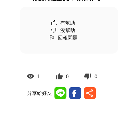
有幫助
沒幫助
回報問題
1
0
0
分享給好友