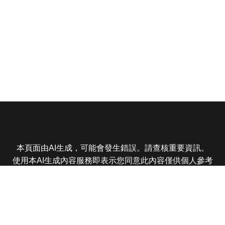
本頁面由AI生成，可能會發生錯誤。請查核重要資訊。
使用本AI生成內容服務即表示您同意此內容僅供個人參考
非商業用途，任何轉載分享皆不得違反法律或侵犯智慧財
產權，且您了解輸出內容可能不準確，所有爭議東森娛樂
保有最終解釋權