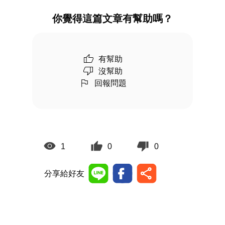
你覺得這篇文章有幫助嗎？
有幫助
沒幫助
回報問題
1
0
0
分享給好友