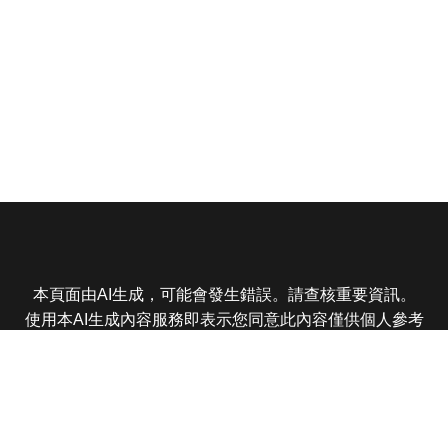
本頁面由AI生成，可能會發生錯誤。請查核重要資訊。
使用本AI生成內容服務即表示您同意此內容僅供個人參考
非商業用途，任何轉載分享皆不得違反法律或侵犯智慧財
產權，且您了解輸出內容可能不準確，所有爭議東森娛樂
保有最終解釋權