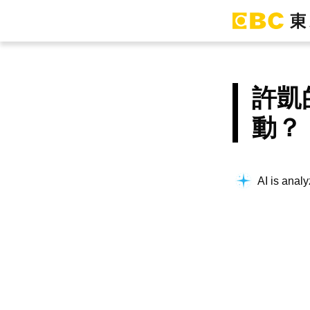
許凱
動？
AI is analy