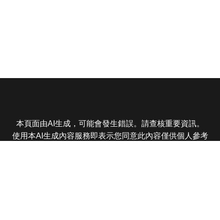
本頁面由AI生成，可能會發生錯誤。請查核重要資訊。
使用本AI生成內容服務即表示您同意此內容僅供個人參考
非商業用途，任何轉載分享皆不得違反法律或侵犯智慧財
產權，且您了解輸出內容可能不準確，所有爭議東森娛樂
保有最終解釋權
東森電視 版權所有 © 2025 EBC All Rights Reserved.
|
隱
私權政策