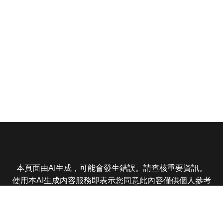
本頁面由AI生成，可能會發生錯誤。請查核重要資訊。
使用本AI生成內容服務即表示您同意此內容僅供個人參考
非商業用途，任何轉載分享皆不得違反法律或侵犯智慧財
產權，且您了解輸出內容可能不準確，所有爭議東森娛樂
保有最終解釋權