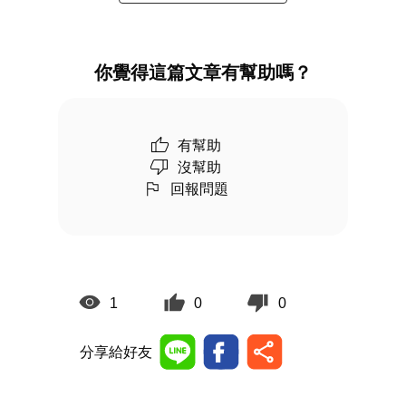
你覺得這篇文章有幫助嗎？
有幫助
沒幫助
回報問題
1
0
0
分享給好友