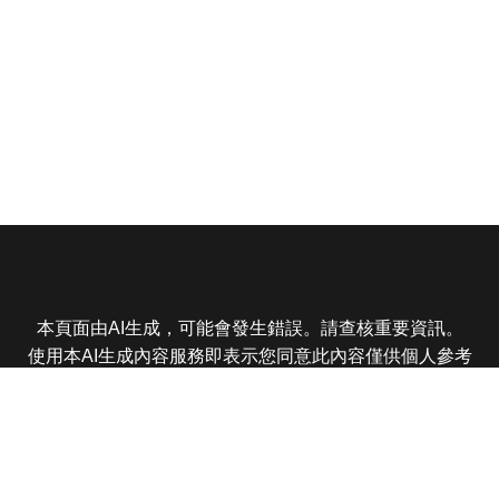
本頁面由AI生成，可能會發生錯誤。請查核重要資訊。
使用本AI生成內容服務即表示您同意此內容僅供個人參考
非商業用途，任何轉載分享皆不得違反法律或侵犯智慧財
產權，且您了解輸出內容可能不準確，所有爭議東森娛樂
保有最終解釋權