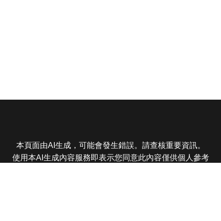
本頁面由AI生成，可能會發生錯誤。請查核重要資訊。
使用本AI生成內容服務即表示您同意此內容僅供個人參考
非商業用途，任何轉載分享皆不得違反法律或侵犯智慧財
產權，且您了解輸出內容可能不準確，所有爭議東森娛樂
保有最終解釋權