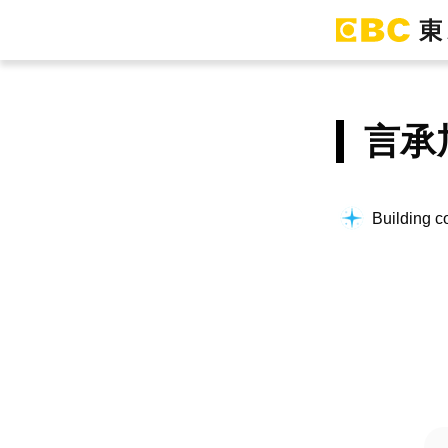
言承
Building co