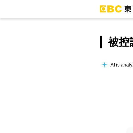
被控
AI is analy