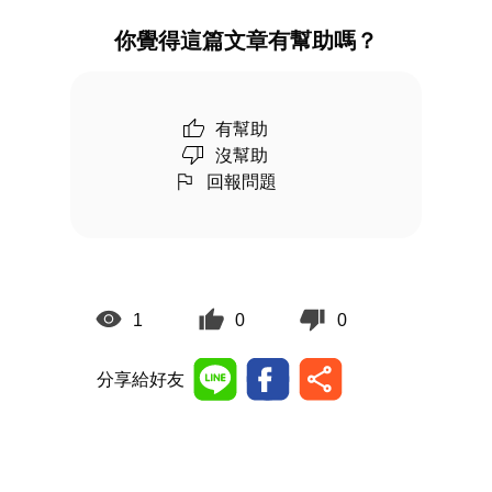
你覺得這篇文章有幫助嗎？
有幫助
沒幫助
回報問題
1
0
0
分享給好友