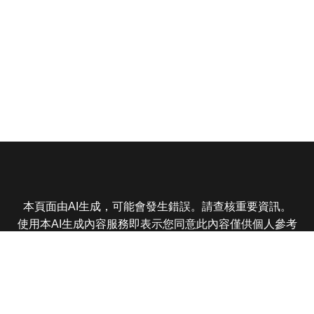
本頁面由AI生成，可能會發生錯誤。請查核重要資訊。
使用本AI生成內容服務即表示您同意此內容僅供個人參考
非商業用途，任何轉載分享皆不得違反法律或侵犯智慧財
產權，且您了解輸出內容可能不準確，所有爭議東森娛樂
保有最終解釋權