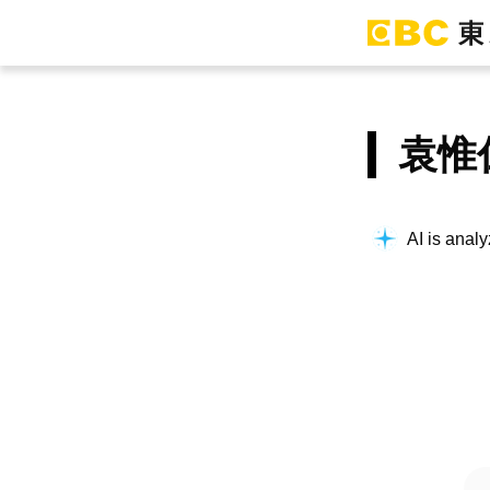
袁惟
AI is analy