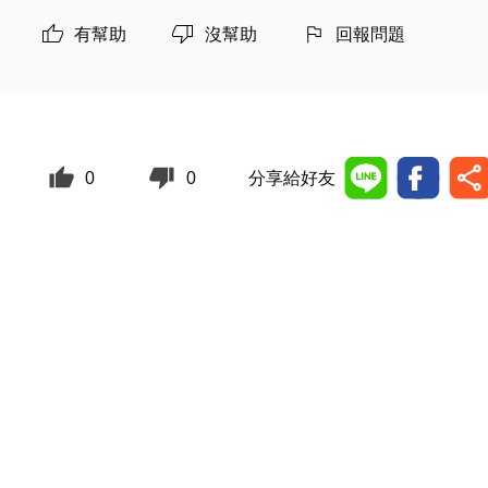
有幫助
沒幫助
回報問題
0
0
分享給好友