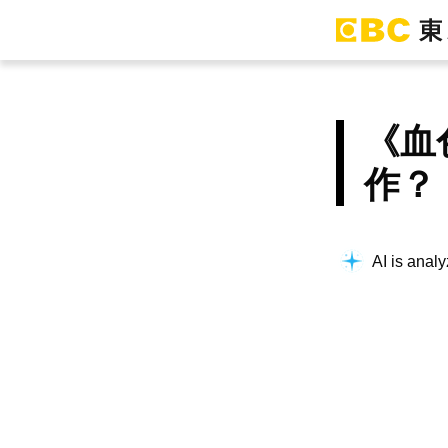
《血
作？
AI is analy