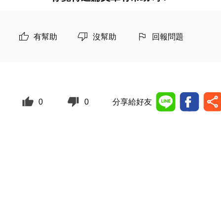
有幫助
沒幫助
回報問題
0
0
分享給好友